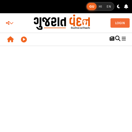
GU
HI
EN
LOGIN