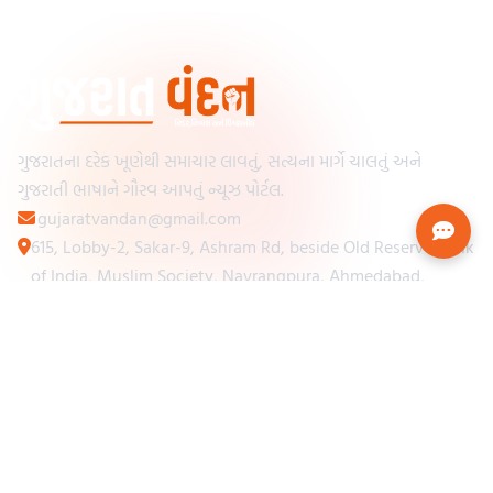
ગુજરાતના દરેક ખૂણેથી સમાચાર લાવતું, સત્યના માર્ગે ચાલતું અને
ગુજરાતી ભાષાને ગૌરવ આપતું ન્યૂઝ પોર્ટલ.
gujaratvandan@gmail.com
615, Lobby-2, Sakar-9, Ashram Rd, beside Old Reserve Bank
of India, Muslim Society, Navrangpura, Ahmedabad,
Gujarat 380009
Categories
Other Links
Loading...
અમારા વિશે
Loading...
ન્યૂઝપેપર
Loading...
સંપર્ક કરો
Loading...
શરતો અને નિયમો