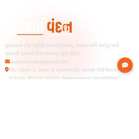
ગુજરાતના દરેક ખૂણેથી સમાચાર લાવતું, સત્યના માર્ગે ચાલતું અને
ગુજરાતી ભાષાને ગૌરવ આપતું ન્યૂઝ પોર્ટલ.
gujaratvandan@gmail.com
615, Lobby-2, Sakar-9, Ashram Rd, beside Old Reserve Bank
of India, Muslim Society, Navrangpura, Ahmedabad,
Gujarat 380009
Categories
Other Links
Loading...
અમારા વિશે
Loading...
ન્યૂઝપેપર
Loading...
સંપર્ક કરો
Loading...
શરતો અને નિયમો