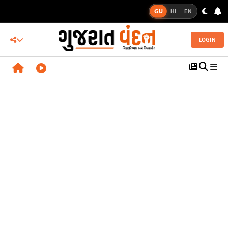
GU
HI
EN
LOGIN