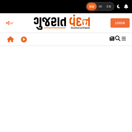
GU
HI
EN
LOGIN