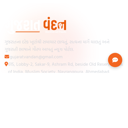
ગુજરાતના દરેક ખૂણેથી સમાચાર લાવતું, સત્યના માર્ગે ચાલતું અને
ગુજરાતી ભાષાને ગૌરવ આપતું ન્યૂઝ પોર્ટલ.
gujaratvandan@gmail.com
615, Lobby-2, Sakar-9, Ashram Rd, beside Old Reserve Bank
of India, Muslim Society, Navrangpura, Ahmedabad,
Gujarat 380009
Categories
Other Links
Loading...
અમારા વિશે
Loading...
ન્યૂઝપેપર
Loading...
સંપર્ક કરો
Loading...
શરતો અને નિયમો