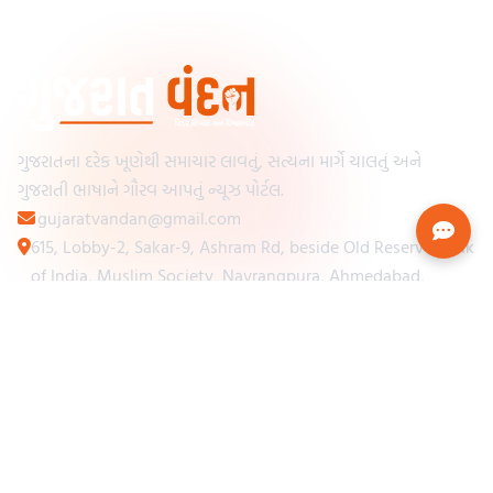
ગુજરાતના દરેક ખૂણેથી સમાચાર લાવતું, સત્યના માર્ગે ચાલતું અને
ગુજરાતી ભાષાને ગૌરવ આપતું ન્યૂઝ પોર્ટલ.
gujaratvandan@gmail.com
615, Lobby-2, Sakar-9, Ashram Rd, beside Old Reserve Bank
of India, Muslim Society, Navrangpura, Ahmedabad,
Gujarat 380009
Categories
Other Links
Loading...
અમારા વિશે
Loading...
ન્યૂઝપેપર
Loading...
સંપર્ક કરો
Loading...
શરતો અને નિયમો