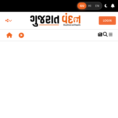
GU
HI
EN
LOGIN