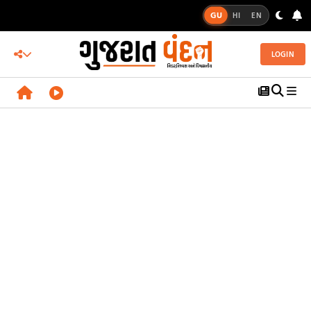
GU
HI
EN
LOGIN