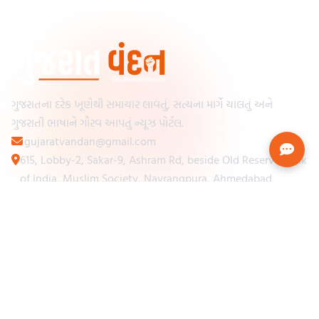
ગુજરાતના દરેક ખૂણેથી સમાચાર લાવતું, સત્યના માર્ગે ચાલતું અને
ગુજરાતી ભાષાને ગૌરવ આપતું ન્યૂઝ પોર્ટલ.
gujaratvandan@gmail.com
615, Lobby-2, Sakar-9, Ashram Rd, beside Old Reserve Bank
of India, Muslim Society, Navrangpura, Ahmedabad,
Gujarat 380009
Categories
Other Links
Loading...
અમારા વિશે
Loading...
ન્યૂઝપેપર
Loading...
સંપર્ક કરો
Loading...
શરતો અને નિયમો