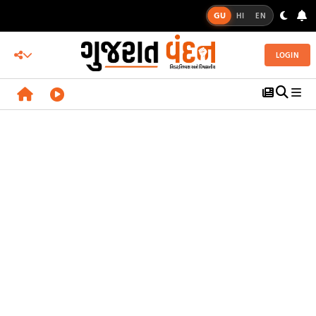
GU
HI
EN
LOGIN