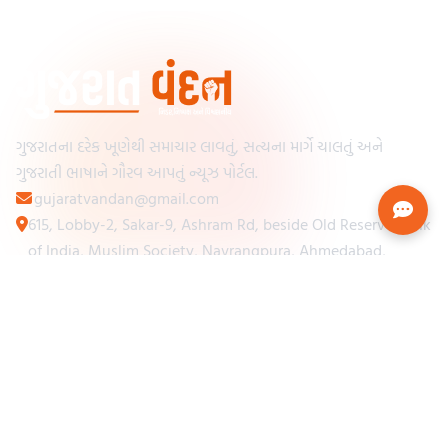
ગુજરાતના દરેક ખૂણેથી સમાચાર લાવતું, સત્યના માર્ગે ચાલતું અને
ગુજરાતી ભાષાને ગૌરવ આપતું ન્યૂઝ પોર્ટલ.
gujaratvandan@gmail.com
615, Lobby-2, Sakar-9, Ashram Rd, beside Old Reserve Bank
of India, Muslim Society, Navrangpura, Ahmedabad,
Gujarat 380009
Categories
Other Links
Loading...
અમારા વિશે
Loading...
ન્યૂઝપેપર
Loading...
સંપર્ક કરો
Loading...
શરતો અને નિયમો