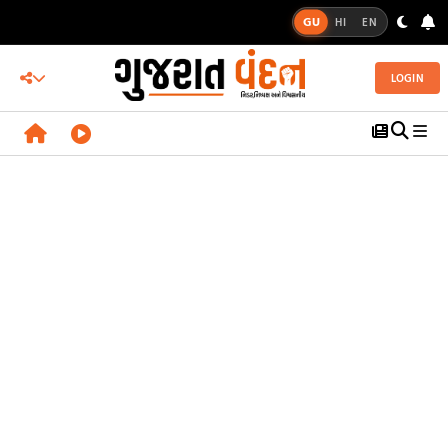
GU
HI
EN
LOGIN