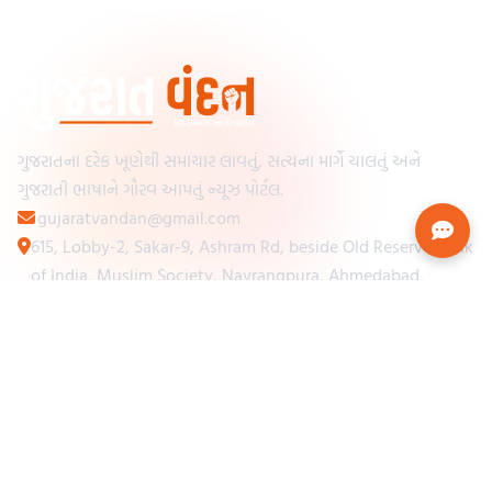
ગુજરાતના દરેક ખૂણેથી સમાચાર લાવતું, સત્યના માર્ગે ચાલતું અને
ગુજરાતી ભાષાને ગૌરવ આપતું ન્યૂઝ પોર્ટલ.
gujaratvandan@gmail.com
615, Lobby-2, Sakar-9, Ashram Rd, beside Old Reserve Bank
of India, Muslim Society, Navrangpura, Ahmedabad,
Gujarat 380009
Categories
Other Links
Loading...
અમારા વિશે
Loading...
ન્યૂઝપેપર
Loading...
સંપર્ક કરો
Loading...
શરતો અને નિયમો