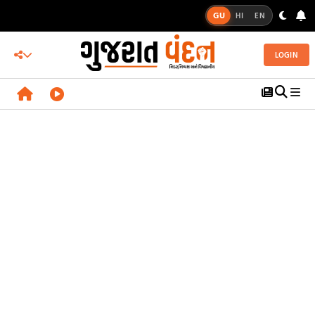
GU
HI
EN
LOGIN