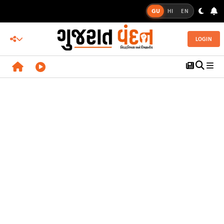
GU
HI
EN
LOGIN