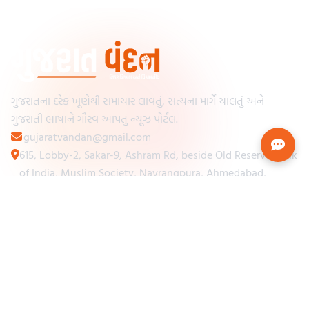
ગુજરાતના દરેક ખૂણેથી સમાચાર લાવતું, સત્યના માર્ગે ચાલતું અને
ગુજરાતી ભાષાને ગૌરવ આપતું ન્યૂઝ પોર્ટલ.
gujaratvandan@gmail.com
615, Lobby-2, Sakar-9, Ashram Rd, beside Old Reserve Bank
of India, Muslim Society, Navrangpura, Ahmedabad,
Gujarat 380009
Categories
Other Links
Loading...
અમારા વિશે
Loading...
ન્યૂઝપેપર
Loading...
સંપર્ક કરો
Loading...
શરતો અને નિયમો