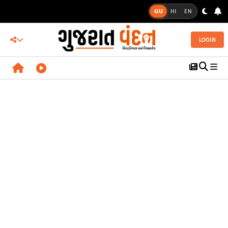
GU
HI
EN
LOGIN