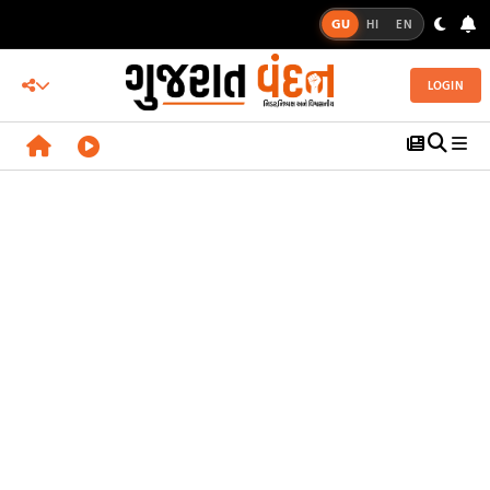
GU
HI
EN
LOGIN