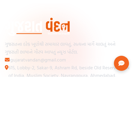
ગુજરાતના દરેક ખૂણેથી સમાચાર લાવતું, સત્યના માર્ગે ચાલતું અને
ગુજરાતી ભાષાને ગૌરવ આપતું ન્યૂઝ પોર્ટલ.
gujaratvandan@gmail.com
615, Lobby-2, Sakar-9, Ashram Rd, beside Old Reserve Bank
of India, Muslim Society, Navrangpura, Ahmedabad,
Gujarat 380009
Categories
Other Links
Loading...
અમારા વિશે
Loading...
ન્યૂઝપેપર
Loading...
સંપર્ક કરો
Loading...
શરતો અને નિયમો