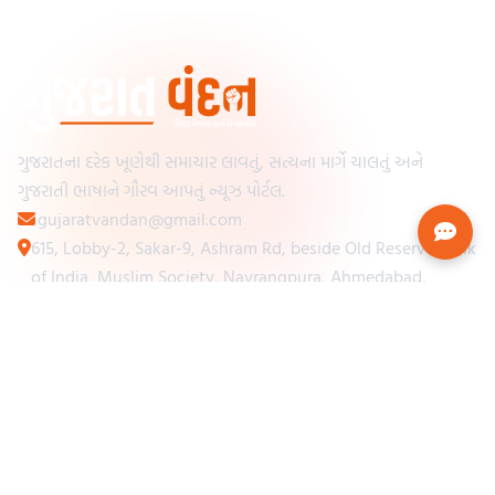
ગુજરાતના દરેક ખૂણેથી સમાચાર લાવતું, સત્યના માર્ગે ચાલતું અને
ગુજરાતી ભાષાને ગૌરવ આપતું ન્યૂઝ પોર્ટલ.
gujaratvandan@gmail.com
615, Lobby-2, Sakar-9, Ashram Rd, beside Old Reserve Bank
of India, Muslim Society, Navrangpura, Ahmedabad,
Gujarat 380009
Categories
Other Links
Loading...
અમારા વિશે
Loading...
ન્યૂઝપેપર
Loading...
સંપર્ક કરો
Loading...
શરતો અને નિયમો