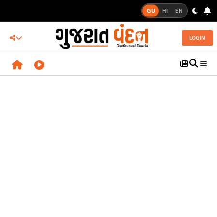
GU
HI
EN
LOGIN