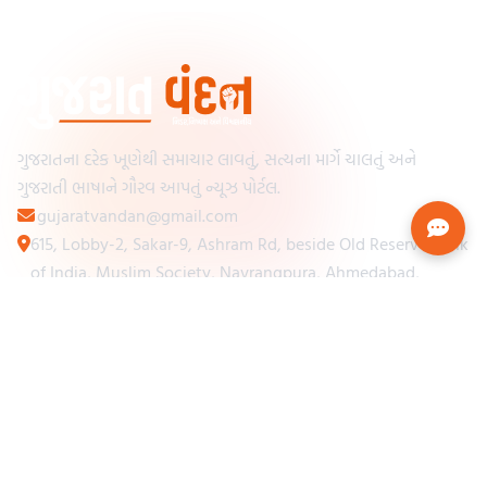
ગુજરાતના દરેક ખૂણેથી સમાચાર લાવતું, સત્યના માર્ગે ચાલતું અને
ગુજરાતી ભાષાને ગૌરવ આપતું ન્યૂઝ પોર્ટલ.
gujaratvandan@gmail.com
615, Lobby-2, Sakar-9, Ashram Rd, beside Old Reserve Bank
of India, Muslim Society, Navrangpura, Ahmedabad,
Gujarat 380009
Categories
Other Links
Loading...
અમારા વિશે
Loading...
ન્યૂઝપેપર
Loading...
સંપર્ક કરો
Loading...
શરતો અને નિયમો