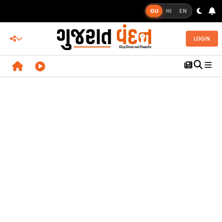
GU
HI
EN
LOGIN