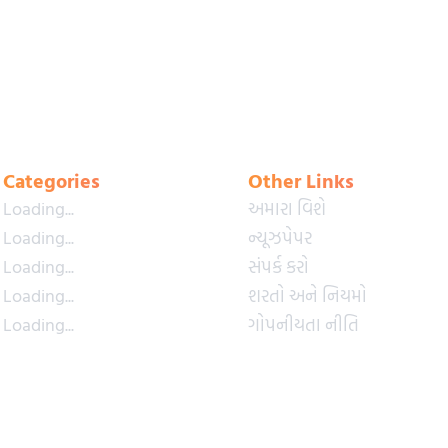
Categories
Other Links
Loading...
અમારા વિશે
Loading...
ન્યૂઝપેપર
Loading...
સંપર્ક કરો
Loading...
શરતો અને નિયમો
Loading...
ગોપનીયતા નીતિ
Loading...
પ્રીમિયમ પ્લાન