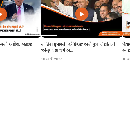
નીતિશ કુમારની 'એક્ઝિટ' અને પુત્ર નિશાંતની
'કેજ
રમ્પનો આદેશ: વ્હાઇટ
'એન્ટ્રી'! ભાજપે બ...
આટલી
10 માર્ચ, 2026
10 મ