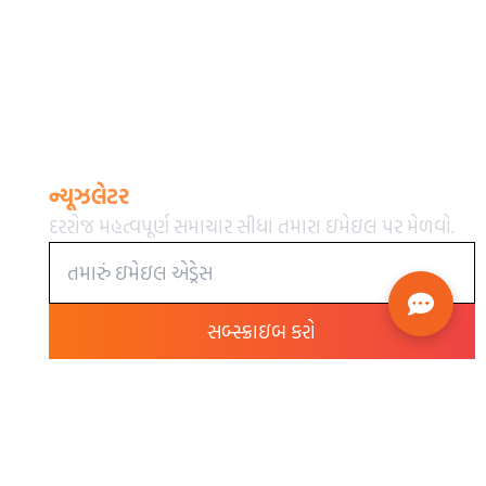
ન્યૂઝલેટર
દરરોજ મહત્વપૂર્ણ સમાચાર સીધા તમારા ઇમેઇલ પર મેળવો.
સબ્સ્ક્રાઇબ કરો