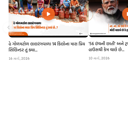
'56 ઇંચની છાતી' અને ટ્
હે ગોળમટોળ લાલરંગવાળા 14 કિલોના મારા પ્રિય
હાઉસથી કેમ ચાલે છે...
સિલિન્ડર તું ક્યા...
10 માર્ચ, 2026
16 માર્ચ, 2026