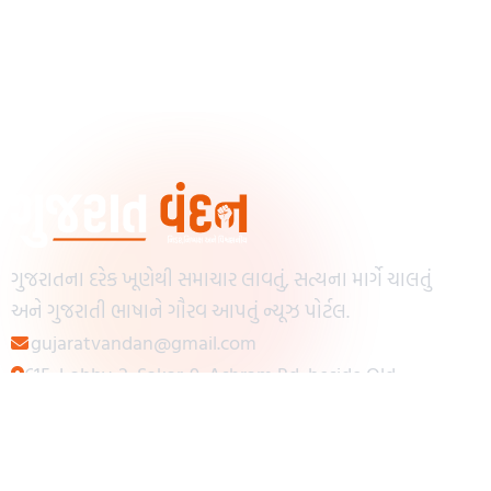
ગુજરાતના દરેક ખૂણેથી સમાચાર લાવતું, સત્યના માર્ગે ચાલતું
અને ગુજરાતી ભાષાને ગૌરવ આપતું ન્યૂઝ પોર્ટલ.
gujaratvandan@gmail.com
615, Lobby-2, Sakar-9, Ashram Rd, beside Old
Reserve Bank of India, Muslim Society,
Navrangpura, Ahmedabad, Gujarat 380009