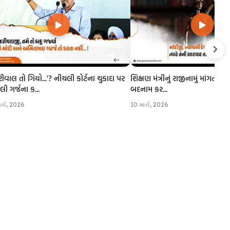
રીવાલ તો ગિયો...'? નીચલી કોર્ટના ચુકાદા પર
શિક્ષણ મંત્રીનું રાજીનામું માંગતા CJI
 ગર્જના ક...
બદનામ કર...
ાર્ચ, 2026
10 માર્ચ, 2026