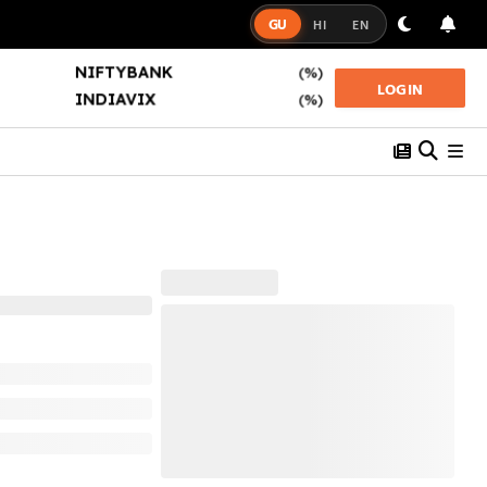
GU
HI
EN
SENSEX
(%)
INDIAVIX
(%)
LOGIN
NIFTY50
(%)
NIFTYBANK
(%)