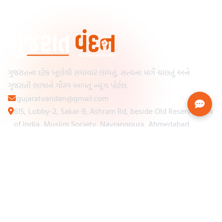
ગુજરાતના દરેક ખૂણેથી સમાચાર લાવતું, સત્યના માર્ગે ચાલતું અને
ગુજરાતી ભાષાને ગૌરવ આપતું ન્યૂઝ પોર્ટલ.
gujaratvandan@gmail.com
615, Lobby-2, Sakar-9, Ashram Rd, beside Old Reserve Bank
of India, Muslim Society, Navrangpura, Ahmedabad,
Gujarat 380009
Categories
Other Links
Loading...
અમારા વિશે
Loading...
ન્યૂઝપેપર
Loading...
સંપર્ક કરો
Loading...
શરતો અને નિયમો