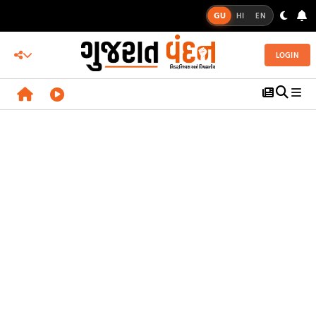
GU
HI
EN
LOGIN