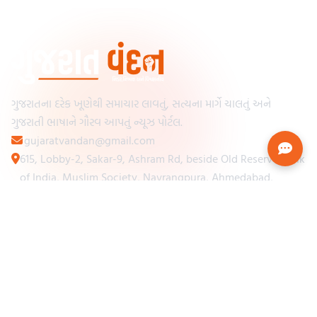
ગુજરાતના દરેક ખૂણેથી સમાચાર લાવતું, સત્યના માર્ગે ચાલતું અને
ગુજરાતી ભાષાને ગૌરવ આપતું ન્યૂઝ પોર્ટલ.
gujaratvandan@gmail.com
615, Lobby-2, Sakar-9, Ashram Rd, beside Old Reserve Bank
of India, Muslim Society, Navrangpura, Ahmedabad,
Gujarat 380009
Categories
Other Links
Loading...
અમારા વિશે
Loading...
ન્યૂઝપેપર
Loading...
સંપર્ક કરો
Loading...
શરતો અને નિયમો