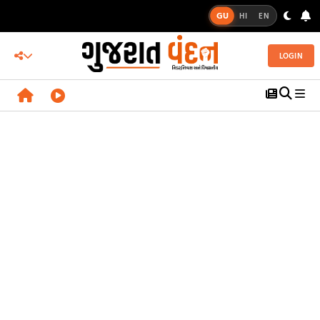
GU
HI
EN
LOGIN