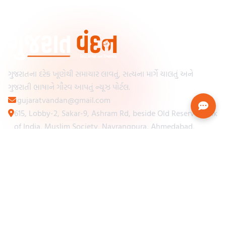
ગુજરાતના દરેક ખૂણેથી સમાચાર લાવતું, સત્યના માર્ગે ચાલતું અને
ગુજરાતી ભાષાને ગૌરવ આપતું ન્યૂઝ પોર્ટલ.
gujaratvandan@gmail.com
615, Lobby-2, Sakar-9, Ashram Rd, beside Old Reserve Bank
of India, Muslim Society, Navrangpura, Ahmedabad,
Gujarat 380009
Categories
Other Links
Loading...
અમારા વિશે
Loading...
ન્યૂઝપેપર
Loading...
સંપર્ક કરો
Loading...
શરતો અને નિયમો