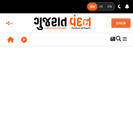
GU
HI
EN
LOGIN