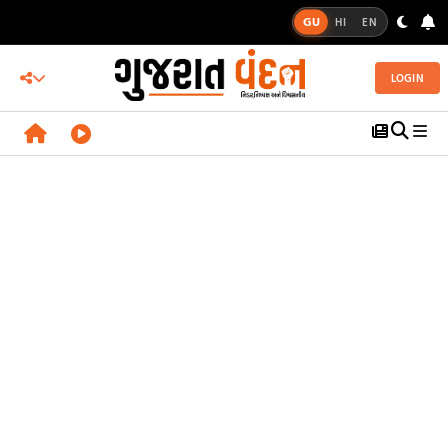
GU
HI
EN
LOGIN