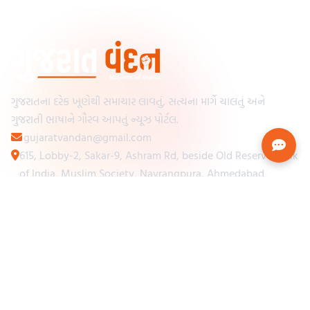
ગુજરાતના દરેક ખૂણેથી સમાચાર લાવતું, સત્યના માર્ગે ચાલતું અને
ગુજરાતી ભાષાને ગૌરવ આપતું ન્યૂઝ પોર્ટલ.
gujaratvandan@gmail.com
615, Lobby-2, Sakar-9, Ashram Rd, beside Old Reserve Bank
of India, Muslim Society, Navrangpura, Ahmedabad,
Gujarat 380009
Categories
Other Links
Loading...
અમારા વિશે
Loading...
ન્યૂઝપેપર
Loading...
સંપર્ક કરો
Loading...
શરતો અને નિયમો