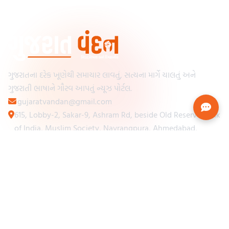
ગુજરાતના દરેક ખૂણેથી સમાચાર લાવતું, સત્યના માર્ગે ચાલતું અને
ગુજરાતી ભાષાને ગૌરવ આપતું ન્યૂઝ પોર્ટલ.
gujaratvandan@gmail.com
615, Lobby-2, Sakar-9, Ashram Rd, beside Old Reserve Bank
of India, Muslim Society, Navrangpura, Ahmedabad,
Gujarat 380009
Categories
Other Links
Loading...
અમારા વિશે
Loading...
ન્યૂઝપેપર
Loading...
સંપર્ક કરો
Loading...
શરતો અને નિયમો