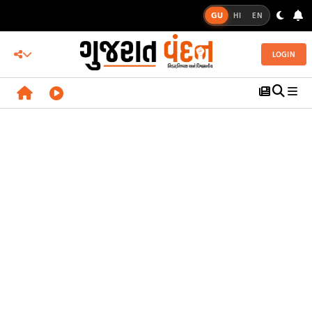
GU
HI
EN
LOGIN