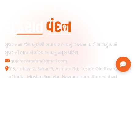
ગુજરાતના દરેક ખૂણેથી સમાચાર લાવતું, સત્યના માર્ગે ચાલતું અને
ગુજરાતી ભાષાને ગૌરવ આપતું ન્યૂઝ પોર્ટલ.
gujaratvandan@gmail.com
615, Lobby-2, Sakar-9, Ashram Rd, beside Old Reserve Bank
of India, Muslim Society, Navrangpura, Ahmedabad,
Gujarat 380009
Categories
Other Links
Loading...
અમારા વિશે
Loading...
ન્યૂઝપેપર
Loading...
સંપર્ક કરો
Loading...
શરતો અને નિયમો