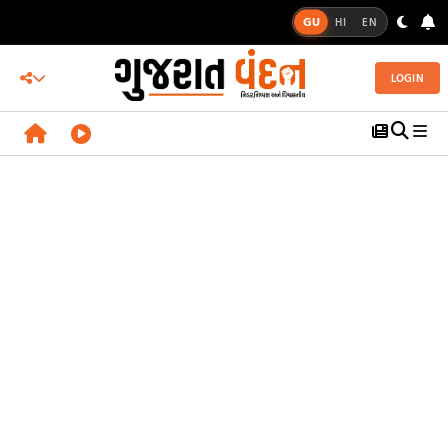
GU
HI
EN
LOGIN