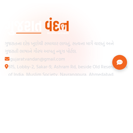
ગુજરાતના દરેક ખૂણેથી સમાચાર લાવતું, સત્યના માર્ગે ચાલતું અને
ગુજરાતી ભાષાને ગૌરવ આપતું ન્યૂઝ પોર્ટલ.
gujaratvandan@gmail.com
615, Lobby-2, Sakar-9, Ashram Rd, beside Old Reserve Bank
of India, Muslim Society, Navrangpura, Ahmedabad,
Gujarat 380009
Categories
Other Links
Loading...
અમારા વિશે
Loading...
ન્યૂઝપેપર
Loading...
સંપર્ક કરો
Loading...
શરતો અને નિયમો