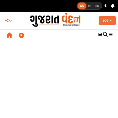
GU
HI
EN
LOGIN