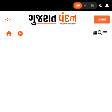
GU
HI
EN
LOGIN