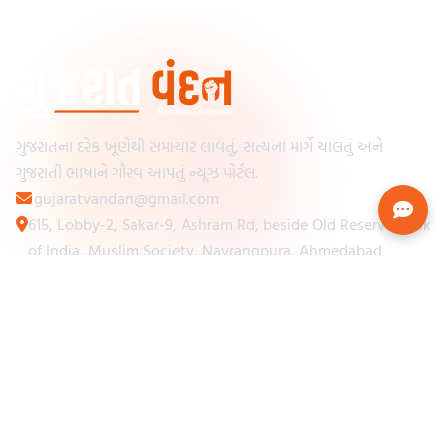
ગુજરાતના દરેક ખૂણેથી સમાચાર લાવતું, સત્યના માર્ગે ચાલતું અને
ગુજરાતી ભાષાને ગૌરવ આપતું ન્યૂઝ પોર્ટલ.
gujaratvandan@gmail.com
615, Lobby-2, Sakar-9, Ashram Rd, beside Old Reserve Bank
of India, Muslim Society, Navrangpura, Ahmedabad,
Gujarat 380009
Categories
Other Links
Loading...
અમારા વિશે
Loading...
ન્યૂઝપેપર
Loading...
સંપર્ક કરો
Loading...
શરતો અને નિયમો