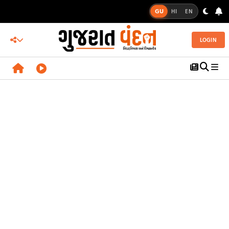
GU
HI
EN
LOGIN