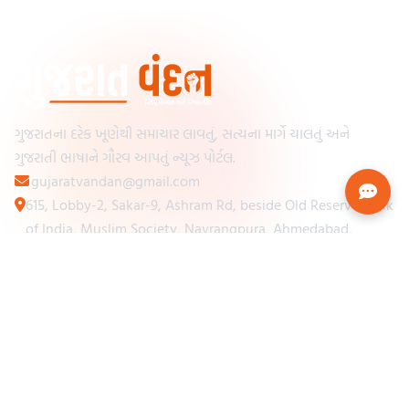
ગુજરાતના દરેક ખૂણેથી સમાચાર લાવતું, સત્યના માર્ગે ચાલતું અને
ગુજરાતી ભાષાને ગૌરવ આપતું ન્યૂઝ પોર્ટલ.
gujaratvandan@gmail.com
615, Lobby-2, Sakar-9, Ashram Rd, beside Old Reserve Bank
of India, Muslim Society, Navrangpura, Ahmedabad,
Gujarat 380009
Categories
Other Links
Loading...
અમારા વિશે
Loading...
ન્યૂઝપેપર
Loading...
સંપર્ક કરો
Loading...
શરતો અને નિયમો