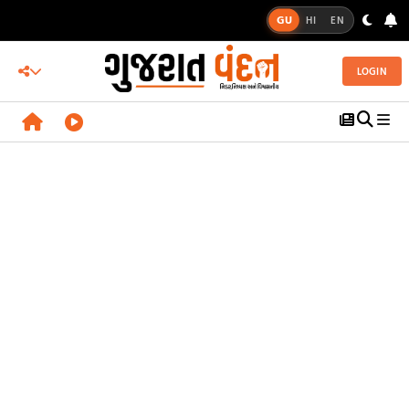
GU
HI
EN
LOGIN