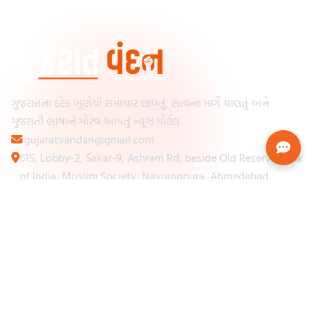
ગુજરાતના દરેક ખૂણેથી સમાચાર લાવતું, સત્યના માર્ગે ચાલતું અને
ગુજરાતી ભાષાને ગૌરવ આપતું ન્યૂઝ પોર્ટલ.
gujaratvandan@gmail.com
615, Lobby-2, Sakar-9, Ashram Rd, beside Old Reserve Bank
of India, Muslim Society, Navrangpura, Ahmedabad,
Gujarat 380009
Categories
Other Links
Loading...
અમારા વિશે
Loading...
ન્યૂઝપેપર
Loading...
સંપર્ક કરો
Loading...
શરતો અને નિયમો