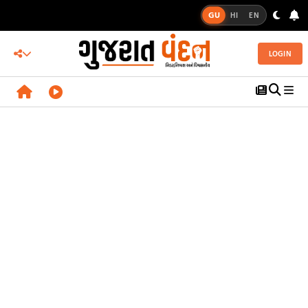
GU
HI
EN
LOGIN