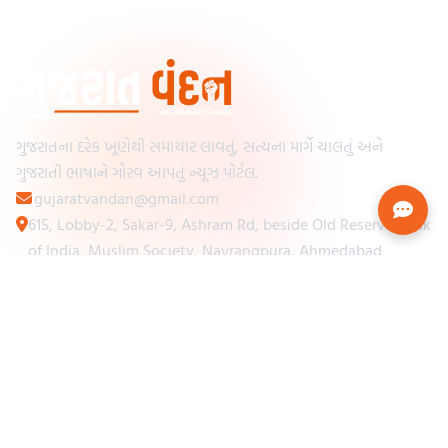
ગુજરાતના દરેક ખૂણેથી સમાચાર લાવતું, સત્યના માર્ગે ચાલતું અને
ગુજરાતી ભાષાને ગૌરવ આપતું ન્યૂઝ પોર્ટલ.
gujaratvandan@gmail.com
615, Lobby-2, Sakar-9, Ashram Rd, beside Old Reserve Bank
of India, Muslim Society, Navrangpura, Ahmedabad,
Gujarat 380009
Categories
Other Links
Loading...
અમારા વિશે
Loading...
ન્યૂઝપેપર
Loading...
સંપર્ક કરો
Loading...
શરતો અને નિયમો