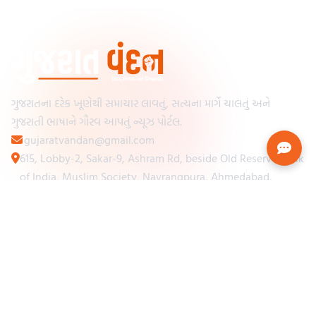
ગુજરાતના દરેક ખૂણેથી સમાચાર લાવતું, સત્યના માર્ગે ચાલતું અને
ગુજરાતી ભાષાને ગૌરવ આપતું ન્યૂઝ પોર્ટલ.
gujaratvandan@gmail.com
615, Lobby-2, Sakar-9, Ashram Rd, beside Old Reserve Bank
of India, Muslim Society, Navrangpura, Ahmedabad,
Gujarat 380009
Categories
Other Links
Loading...
અમારા વિશે
Loading...
ન્યૂઝપેપર
Loading...
સંપર્ક કરો
Loading...
શરતો અને નિયમો