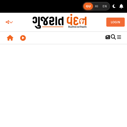
GU
HI
EN
LOGIN