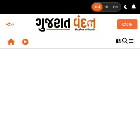
GU
HI
EN
LOGIN