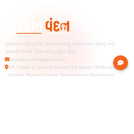
ગુજરાતના દરેક ખૂણેથી સમાચાર લાવતું, સત્યના માર્ગે ચાલતું અને
ગુજરાતી ભાષાને ગૌરવ આપતું ન્યૂઝ પોર્ટલ.
gujaratvandan@gmail.com
615, Lobby-2, Sakar-9, Ashram Rd, beside Old Reserve Bank
of India, Muslim Society, Navrangpura, Ahmedabad,
Gujarat 380009
Categories
Other Links
Loading...
અમારા વિશે
Loading...
ન્યૂઝપેપર
Loading...
સંપર્ક કરો
Loading...
શરતો અને નિયમો