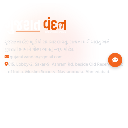
ગુજરાતના દરેક ખૂણેથી સમાચાર લાવતું, સત્યના માર્ગે ચાલતું અને
ગુજરાતી ભાષાને ગૌરવ આપતું ન્યૂઝ પોર્ટલ.
gujaratvandan@gmail.com
615, Lobby-2, Sakar-9, Ashram Rd, beside Old Reserve Bank
of India, Muslim Society, Navrangpura, Ahmedabad,
Gujarat 380009
Categories
Other Links
Loading...
અમારા વિશે
Loading...
ન્યૂઝપેપર
Loading...
સંપર્ક કરો
Loading...
શરતો અને નિયમો