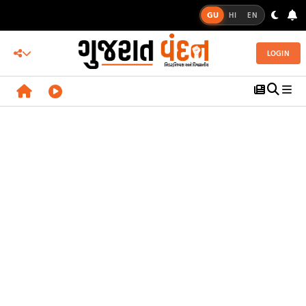
GU
HI
EN
LOGIN