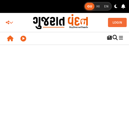
GU
HI
EN
LOGIN