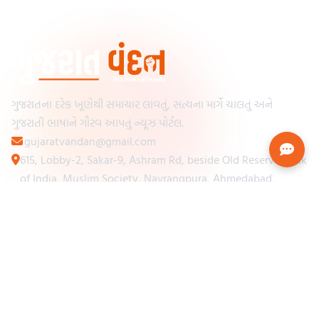
ગુજરાતના દરેક ખૂણેથી સમાચાર લાવતું, સત્યના માર્ગે ચાલતું અને
ગુજરાતી ભાષાને ગૌરવ આપતું ન્યૂઝ પોર્ટલ.
gujaratvandan@gmail.com
615, Lobby-2, Sakar-9, Ashram Rd, beside Old Reserve Bank
of India, Muslim Society, Navrangpura, Ahmedabad,
Gujarat 380009
Categories
Other Links
Loading...
અમારા વિશે
Loading...
ન્યૂઝપેપર
Loading...
સંપર્ક કરો
Loading...
શરતો અને નિયમો