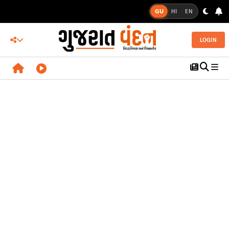
GU
HI
EN
LOGIN