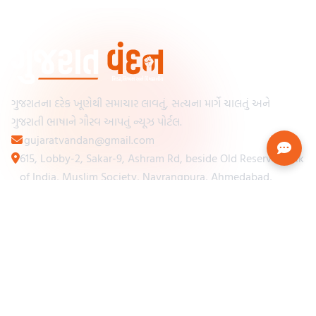
ગુજરાતના દરેક ખૂણેથી સમાચાર લાવતું, સત્યના માર્ગે ચાલતું અને
ગુજરાતી ભાષાને ગૌરવ આપતું ન્યૂઝ પોર્ટલ.
gujaratvandan@gmail.com
615, Lobby-2, Sakar-9, Ashram Rd, beside Old Reserve Bank
of India, Muslim Society, Navrangpura, Ahmedabad,
Gujarat 380009
Categories
Other Links
Loading...
અમારા વિશે
Loading...
ન્યૂઝપેપર
Loading...
સંપર્ક કરો
Loading...
શરતો અને નિયમો