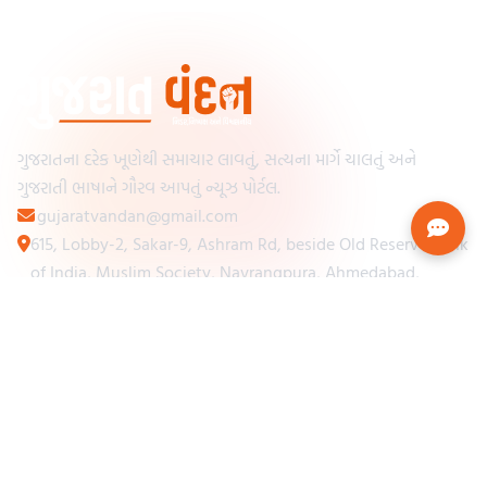
ગુજરાતના દરેક ખૂણેથી સમાચાર લાવતું, સત્યના માર્ગે ચાલતું અને
ગુજરાતી ભાષાને ગૌરવ આપતું ન્યૂઝ પોર્ટલ.
gujaratvandan@gmail.com
615, Lobby-2, Sakar-9, Ashram Rd, beside Old Reserve Bank
of India, Muslim Society, Navrangpura, Ahmedabad,
Gujarat 380009
Categories
Other Links
Loading...
અમારા વિશે
Loading...
ન્યૂઝપેપર
Loading...
સંપર્ક કરો
Loading...
શરતો અને નિયમો