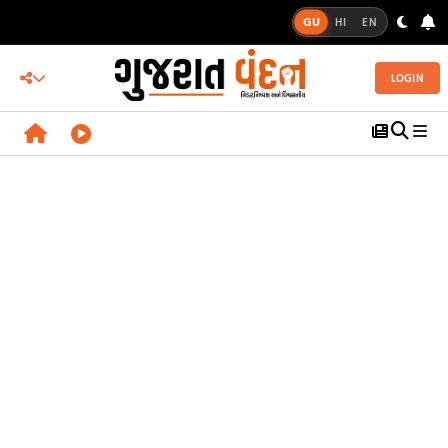
GU
HI
EN
LOGIN