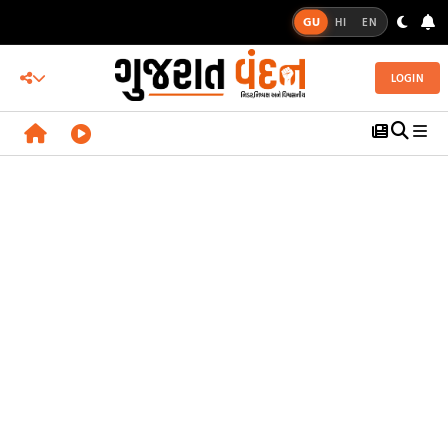
GU
HI
EN
LOGIN