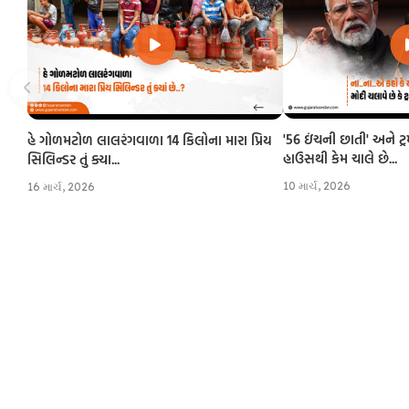
'56 ઇંચની છાતી' અને ટ્
હે ગોળમટોળ લાલરંગવાળા 14 કિલોના મારા પ્રિય
હાઉસથી કેમ ચાલે છે...
સિલિન્ડર તું ક્યા...
10 માર્ચ, 2026
16 માર્ચ, 2026