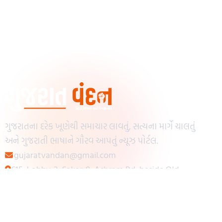
ગુજરાતના દરેક ખૂણેથી સમાચાર લાવતું, સત્યના માર્ગે ચાલતું
અને ગુજરાતી ભાષાને ગૌરવ આપતું ન્યૂઝ પોર્ટલ.
gujaratvandan@gmail.com
615, Lobby-2, Sakar-9, Ashram Rd, beside Old
Reserve Bank of India, Muslim Society,
Navrangpura, Ahmedabad, Gujarat 380009