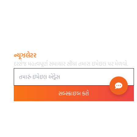
ન્યૂઝલેટર
દરરોજ મહત્વપૂર્ણ સમાચાર સીધા તમારા ઇમેઇલ પર મેળવો.
સબ્સ્ક્રાઇબ કરો