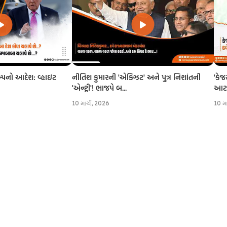
નીતિશ કુમારની 'એક્ઝિટ' અને પુત્ર નિશાંતની
'કેજ
રમ્પનો આદેશ: વ્હાઇટ
'એન્ટ્રી'! ભાજપે બ...
આટલી
10 માર્ચ, 2026
10 મ