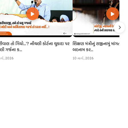
રીવાલ તો ગિયો...'? નીચલી કોર્ટના ચુકાદા પર
શિક્ષણ મંત્રીનું રાજીનામું માંગતા CJI
 ગર્જના ક...
બદનામ કર...
ાર્ચ, 2026
10 માર્ચ, 2026