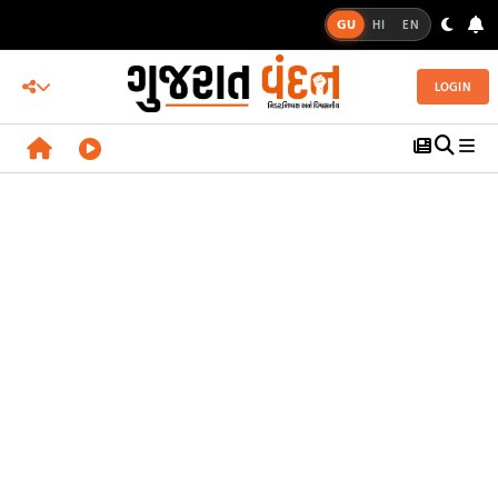
GU
HI
EN
LOGIN