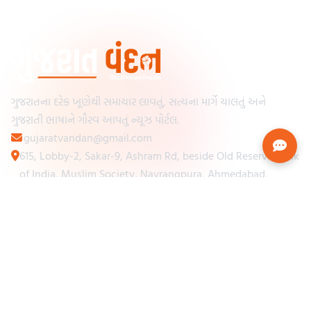
ગુજરાતના દરેક ખૂણેથી સમાચાર લાવતું, સત્યના માર્ગે ચાલતું અને
ગુજરાતી ભાષાને ગૌરવ આપતું ન્યૂઝ પોર્ટલ.
gujaratvandan@gmail.com
615, Lobby-2, Sakar-9, Ashram Rd, beside Old Reserve Bank
of India, Muslim Society, Navrangpura, Ahmedabad,
Gujarat 380009
Categories
Other Links
Loading...
અમારા વિશે
Loading...
ન્યૂઝપેપર
Loading...
સંપર્ક કરો
Loading...
શરતો અને નિયમો