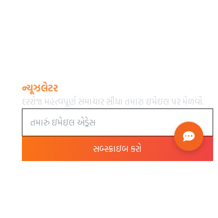
ન્યૂઝલેટર
દરરોજ મહત્વપૂર્ણ સમાચાર સીધા તમારા ઇમેઇલ પર મેળવો.
સબ્સ્ક્રાઇબ કરો