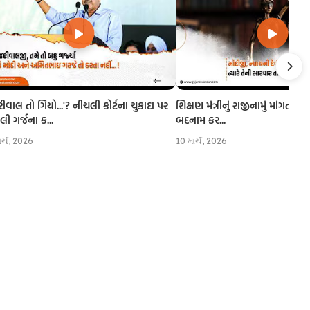
રીવાલ તો ગિયો...'? નીચલી કોર્ટના ચુકાદા પર
શિક્ષણ મંત્રીનું રાજીનામું માંગતા CJI
 ગર્જના ક...
બદનામ કર...
ાર્ચ, 2026
10 માર્ચ, 2026