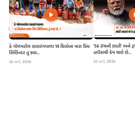
'56 ઇંચની છાતી' અને ટ્
હે ગોળમટોળ લાલરંગવાળા 14 કિલોના મારા પ્રિય
હાઉસથી કેમ ચાલે છે...
સિલિન્ડર તું ક્યા...
10 માર્ચ, 2026
16 માર્ચ, 2026