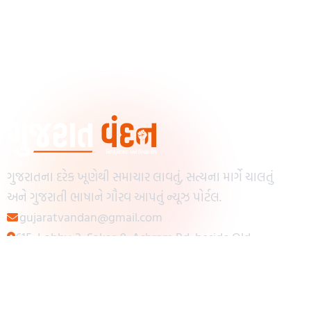
ગુજરાતના દરેક ખૂણેથી સમાચાર લાવતું, સત્યના માર્ગે ચાલતું
અને ગુજરાતી ભાષાને ગૌરવ આપતું ન્યૂઝ પોર્ટલ.
gujaratvandan@gmail.com
615, Lobby-2, Sakar-9, Ashram Rd, beside Old
Reserve Bank of India, Muslim Society,
Navrangpura, Ahmedabad, Gujarat 380009