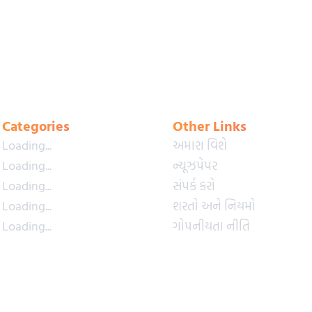
Categories
Other Links
Loading...
અમારા વિશે
Loading...
ન્યૂઝપેપર
Loading...
સંપર્ક કરો
Loading...
શરતો અને નિયમો
Loading...
ગોપનીયતા નીતિ
Loading...
પ્રીમિયમ પ્લાન