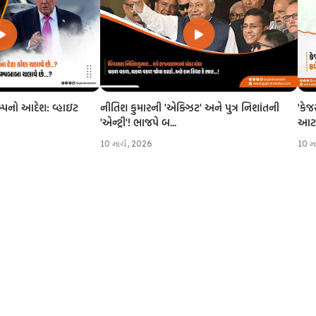
નીતિશ કુમારની 'એક્ઝિટ' અને પુત્ર નિશાંતની
'કેજ
રમ્પનો આદેશ: વ્હાઇટ
'એન્ટ્રી'! ભાજપે બ...
આટલી
10 માર્ચ, 2026
10 મ