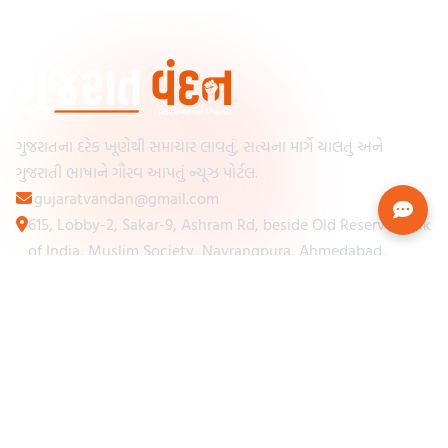
ગુજરાતના દરેક ખૂણેથી સમાચાર લાવતું, સત્યના માર્ગે ચાલતું અને
ગુજરાતી ભાષાને ગૌરવ આપતું ન્યૂઝ પોર્ટલ.
gujaratvandan@gmail.com
615, Lobby-2, Sakar-9, Ashram Rd, beside Old Reserve Bank
of India, Muslim Society, Navrangpura, Ahmedabad,
Gujarat 380009
Categories
Other Links
Loading...
અમારા વિશે
Loading...
ન્યૂઝપેપર
Loading...
સંપર્ક કરો
Loading...
શરતો અને નિયમો