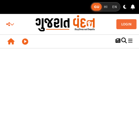
GU
HI
EN
LOGIN