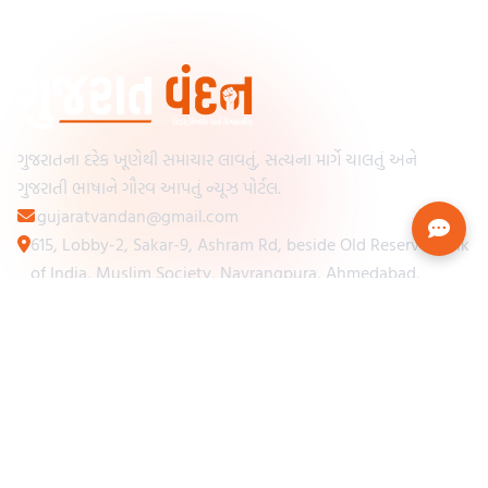
ગુજરાતના દરેક ખૂણેથી સમાચાર લાવતું, સત્યના માર્ગે ચાલતું અને
ગુજરાતી ભાષાને ગૌરવ આપતું ન્યૂઝ પોર્ટલ.
gujaratvandan@gmail.com
615, Lobby-2, Sakar-9, Ashram Rd, beside Old Reserve Bank
of India, Muslim Society, Navrangpura, Ahmedabad,
Gujarat 380009
Categories
Other Links
Loading...
અમારા વિશે
Loading...
ન્યૂઝપેપર
Loading...
સંપર્ક કરો
Loading...
શરતો અને નિયમો