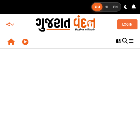
GU
HI
EN
LOGIN