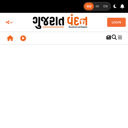
GU
HI
EN
LOGIN