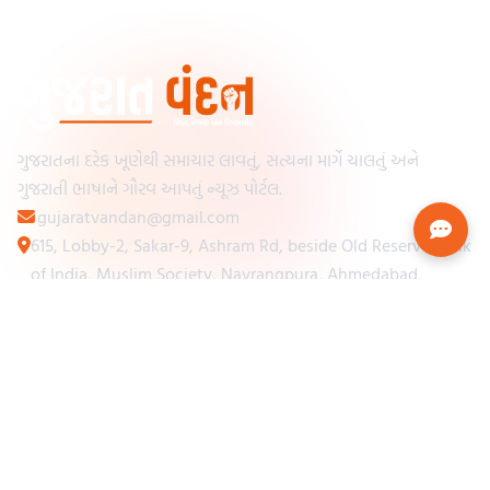
ગુજરાતના દરેક ખૂણેથી સમાચાર લાવતું, સત્યના માર્ગે ચાલતું અને
ગુજરાતી ભાષાને ગૌરવ આપતું ન્યૂઝ પોર્ટલ.
gujaratvandan@gmail.com
615, Lobby-2, Sakar-9, Ashram Rd, beside Old Reserve Bank
of India, Muslim Society, Navrangpura, Ahmedabad,
Gujarat 380009
Categories
Other Links
Loading...
અમારા વિશે
Loading...
ન્યૂઝપેપર
Loading...
સંપર્ક કરો
Loading...
શરતો અને નિયમો