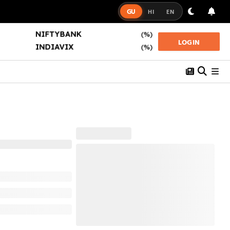
GU
HI
EN
NIFTY50
(%)
SENSEX
(%)
LOGIN
NIFTYBANK
(%)
INDIAVIX
(%)