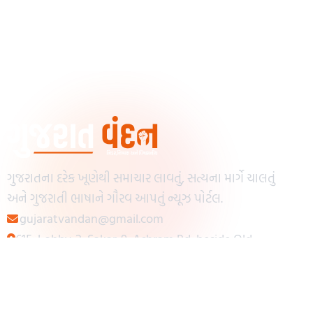
ગુજરાતના દરેક ખૂણેથી સમાચાર લાવતું, સત્યના માર્ગે ચાલતું
અને ગુજરાતી ભાષાને ગૌરવ આપતું ન્યૂઝ પોર્ટલ.
gujaratvandan@gmail.com
615, Lobby-2, Sakar-9, Ashram Rd, beside Old
Reserve Bank of India, Muslim Society,
Navrangpura, Ahmedabad, Gujarat 380009