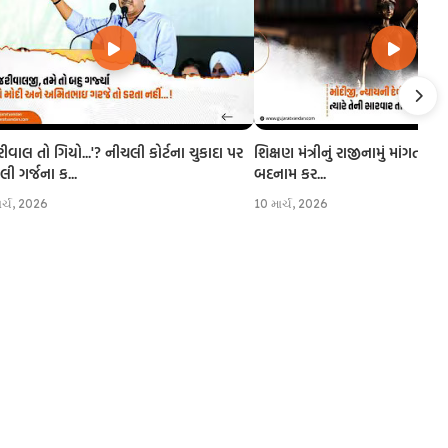
રીવાલ તો ગિયો...'? નીચલી કોર્ટના ચુકાદા પર
શિક્ષણ મંત્રીનું રાજીનામું માંગતા CJI
 ગર્જના ક...
બદનામ કર...
ાર્ચ, 2026
10 માર્ચ, 2026