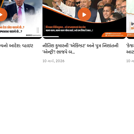
નીતિશ કુમારની 'એક્ઝિટ' અને પુત્ર નિશાંતની
'કેજ
રમ્પનો આદેશ: વ્હાઇટ
'એન્ટ્રી'! ભાજપે બ...
આટલી
10 માર્ચ, 2026
10 મ