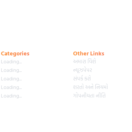
Categories
Other Links
Loading...
અમારા વિશે
Loading...
ન્યૂઝપેપર
Loading...
સંપર્ક કરો
Loading...
શરતો અને નિયમો
Loading...
ગોપનીયતા નીતિ
Loading...
પ્રીમિયમ પ્લાન