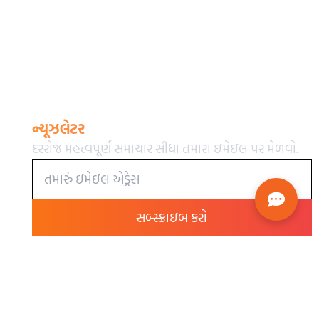
ન્યૂઝલેટર
દરરોજ મહત્વપૂર્ણ સમાચાર સીધા તમારા ઇમેઇલ પર મેળવો.
સબ્સ્ક્રાઇબ કરો