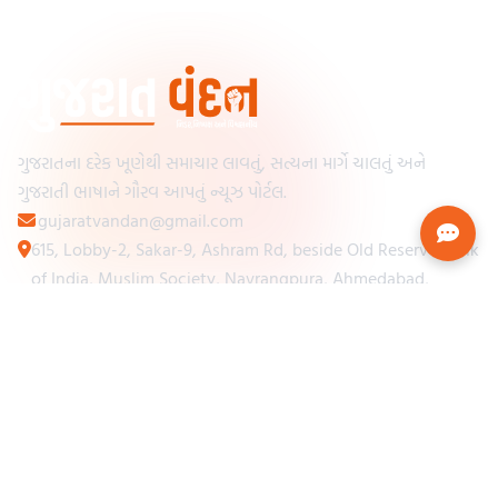
ગુજરાતના દરેક ખૂણેથી સમાચાર લાવતું, સત્યના માર્ગે ચાલતું અને
ગુજરાતી ભાષાને ગૌરવ આપતું ન્યૂઝ પોર્ટલ.
gujaratvandan@gmail.com
615, Lobby-2, Sakar-9, Ashram Rd, beside Old Reserve Bank
of India, Muslim Society, Navrangpura, Ahmedabad,
Gujarat 380009
Categories
Other Links
Loading...
અમારા વિશે
Loading...
ન્યૂઝપેપર
Loading...
સંપર્ક કરો
Loading...
શરતો અને નિયમો