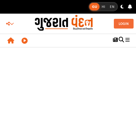
GU
HI
EN
LOGIN