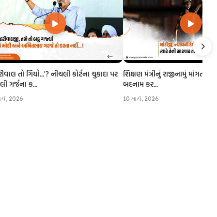
રીવાલ તો ગિયો...'? નીચલી કોર્ટના ચુકાદા પર
શિક્ષણ મંત્રીનું રાજીનામું માંગતા CJI
 ગર્જના ક...
બદનામ કર...
ાર્ચ, 2026
10 માર્ચ, 2026