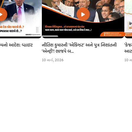
નીતિશ કુમારની 'એક્ઝિટ' અને પુત્ર નિશાંતની
'કેજ
રમ્પનો આદેશ: વ્હાઇટ
'એન્ટ્રી'! ભાજપે બ...
આટલી
10 માર્ચ, 2026
10 મ