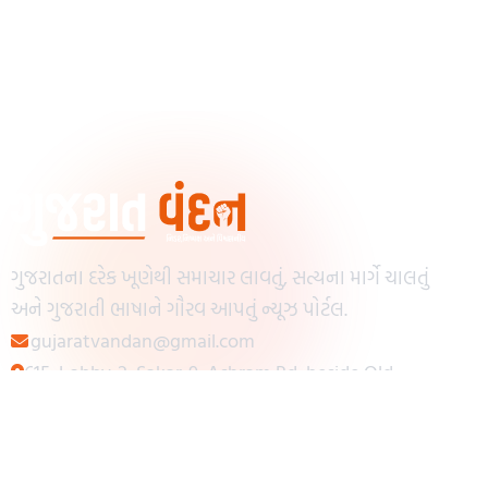
ગુજરાતના દરેક ખૂણેથી સમાચાર લાવતું, સત્યના માર્ગે ચાલતું
અને ગુજરાતી ભાષાને ગૌરવ આપતું ન્યૂઝ પોર્ટલ.
gujaratvandan@gmail.com
615, Lobby-2, Sakar-9, Ashram Rd, beside Old
Reserve Bank of India, Muslim Society,
Navrangpura, Ahmedabad, Gujarat 380009