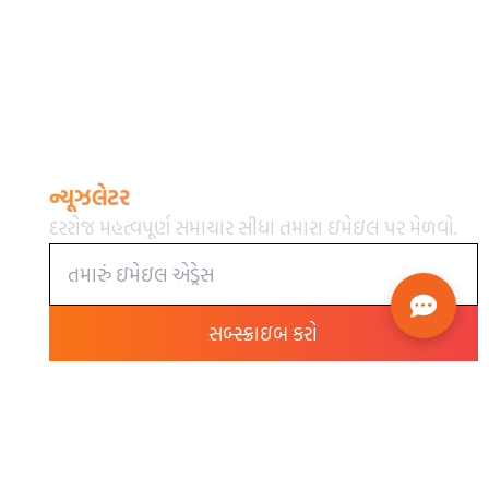
ન્યૂઝલેટર
દરરોજ મહત્વપૂર્ણ સમાચાર સીધા તમારા ઇમેઇલ પર મેળવો.
સબ્સ્ક્રાઇબ કરો