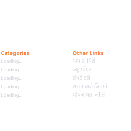
Categories
Other Links
Loading...
અમારા વિશે
Loading...
ન્યૂઝપેપર
Loading...
સંપર્ક કરો
Loading...
શરતો અને નિયમો
Loading...
ગોપનીયતા નીતિ
Loading...
પ્રીમિયમ પ્લાન