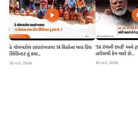
'56 ઇંચની છાતી' અને ટ્
હે ગોળમટોળ લાલરંગવાળા 14 કિલોના મારા પ્રિય
હાઉસથી કેમ ચાલે છે...
સિલિન્ડર તું ક્યા...
10 માર્ચ, 2026
16 માર્ચ, 2026