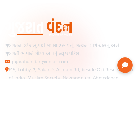
ગુજરાતના દરેક ખૂણેથી સમાચાર લાવતું, સત્યના માર્ગે ચાલતું અને
ગુજરાતી ભાષાને ગૌરવ આપતું ન્યૂઝ પોર્ટલ.
gujaratvandan@gmail.com
615, Lobby-2, Sakar-9, Ashram Rd, beside Old Reserve Bank
of India, Muslim Society, Navrangpura, Ahmedabad,
Gujarat 380009
Categories
Other Links
Loading...
અમારા વિશે
Loading...
ન્યૂઝપેપર
Loading...
સંપર્ક કરો
Loading...
શરતો અને નિયમો