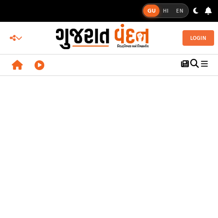
GU
HI
EN
LOGIN