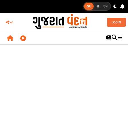
GU
HI
EN
LOGIN