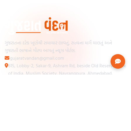
ગુજરાતના દરેક ખૂણેથી સમાચાર લાવતું, સત્યના માર્ગે ચાલતું અને
ગુજરાતી ભાષાને ગૌરવ આપતું ન્યૂઝ પોર્ટલ.
gujaratvandan@gmail.com
615, Lobby-2, Sakar-9, Ashram Rd, beside Old Reserve Bank
of India, Muslim Society, Navrangpura, Ahmedabad,
Gujarat 380009
Categories
Other Links
Loading...
અમારા વિશે
Loading...
ન્યૂઝપેપર
Loading...
સંપર્ક કરો
Loading...
શરતો અને નિયમો