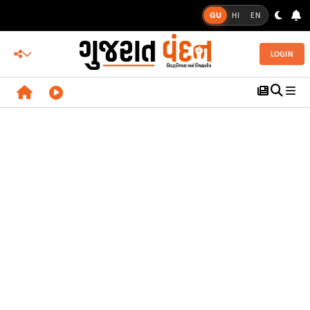
GU
HI
EN
LOGIN