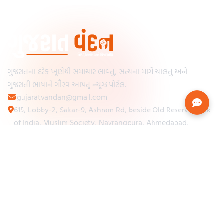
ગુજરાતના દરેક ખૂણેથી સમાચાર લાવતું, સત્યના માર્ગે ચાલતું અને
ગુજરાતી ભાષાને ગૌરવ આપતું ન્યૂઝ પોર્ટલ.
gujaratvandan@gmail.com
615, Lobby-2, Sakar-9, Ashram Rd, beside Old Reserve Bank
of India, Muslim Society, Navrangpura, Ahmedabad,
Gujarat 380009
Categories
Other Links
Loading...
અમારા વિશે
Loading...
ન્યૂઝપેપર
Loading...
સંપર્ક કરો
Loading...
શરતો અને નિયમો