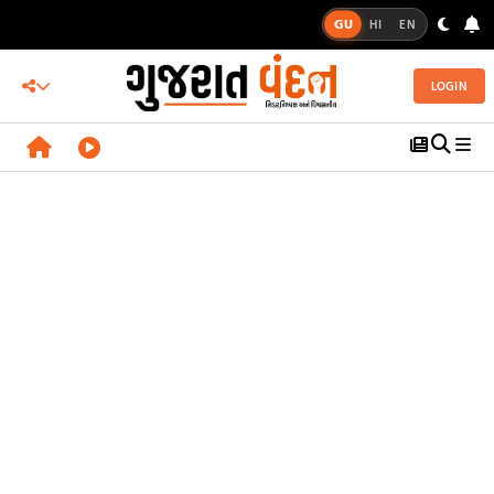
GU
HI
EN
LOGIN