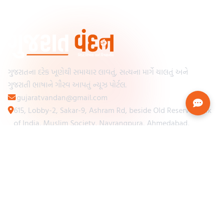
ગુજરાતના દરેક ખૂણેથી સમાચાર લાવતું, સત્યના માર્ગે ચાલતું અને
ગુજરાતી ભાષાને ગૌરવ આપતું ન્યૂઝ પોર્ટલ.
gujaratvandan@gmail.com
615, Lobby-2, Sakar-9, Ashram Rd, beside Old Reserve Bank
of India, Muslim Society, Navrangpura, Ahmedabad,
Gujarat 380009
Categories
Other Links
Loading...
અમારા વિશે
Loading...
ન્યૂઝપેપર
Loading...
સંપર્ક કરો
Loading...
શરતો અને નિયમો