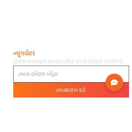
ન્યૂઝલેટર
દરરોજ મહત્વપૂર્ણ સમાચાર સીધા તમારા ઇમેઇલ પર મેળવો.
સબ્સ્ક્રાઇબ કરો