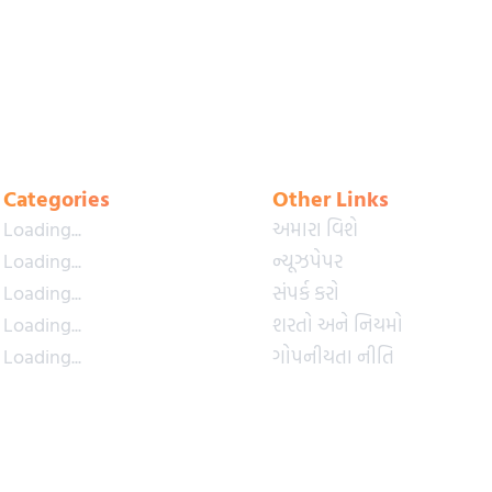
Categories
Other Links
Loading...
અમારા વિશે
Loading...
ન્યૂઝપેપર
Loading...
સંપર્ક કરો
Loading...
શરતો અને નિયમો
Loading...
ગોપનીયતા નીતિ
Loading...
પ્રીમિયમ પ્લાન