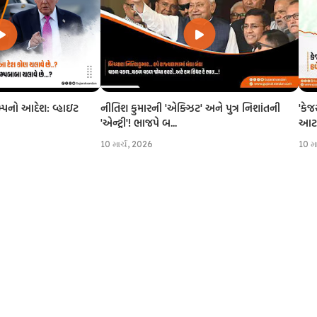
નીતિશ કુમારની 'એક્ઝિટ' અને પુત્ર નિશાંતની
'કેજ
રમ્પનો આદેશ: વ્હાઇટ
'એન્ટ્રી'! ભાજપે બ...
આટલી
10 માર્ચ, 2026
10 મ