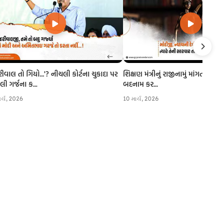
રીવાલ તો ગિયો...'? નીચલી કોર્ટના ચુકાદા પર
શિક્ષણ મંત્રીનું રાજીનામું માંગતા CJI
 ગર્જના ક...
બદનામ કર...
ાર્ચ, 2026
10 માર્ચ, 2026