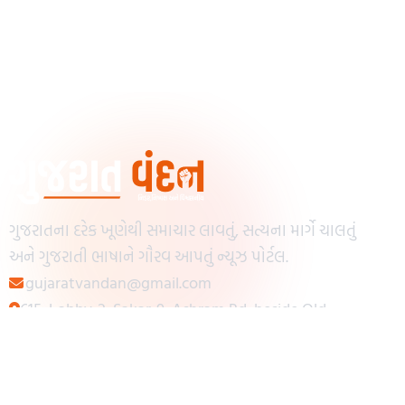
ગુજરાતના દરેક ખૂણેથી સમાચાર લાવતું, સત્યના માર્ગે ચાલતું
અને ગુજરાતી ભાષાને ગૌરવ આપતું ન્યૂઝ પોર્ટલ.
gujaratvandan@gmail.com
615, Lobby-2, Sakar-9, Ashram Rd, beside Old
Reserve Bank of India, Muslim Society,
Navrangpura, Ahmedabad, Gujarat 380009