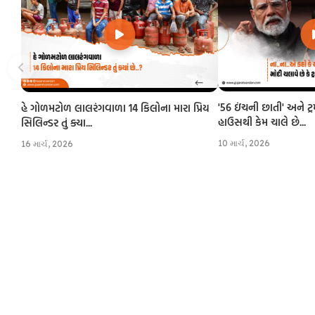
'56 ઇંચની છાતી' અને ટ્
હે ગોળમટોળ લાલરંગવાળા 14 કિલોના મારા પ્રિય
હાઉસથી કેમ ચાલે છે...
સિલિન્ડર તું ક્યા...
10 માર્ચ, 2026
16 માર્ચ, 2026