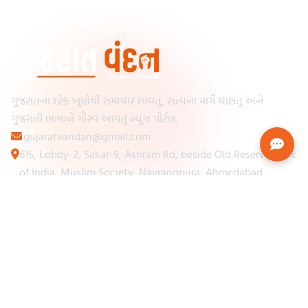
ગુજરાતના દરેક ખૂણેથી સમાચાર લાવતું, સત્યના માર્ગે ચાલતું અને
ગુજરાતી ભાષાને ગૌરવ આપતું ન્યૂઝ પોર્ટલ.
gujaratvandan@gmail.com
615, Lobby-2, Sakar-9, Ashram Rd, beside Old Reserve Bank
of India, Muslim Society, Navrangpura, Ahmedabad,
Gujarat 380009
Categories
Other Links
Loading...
અમારા વિશે
Loading...
ન્યૂઝપેપર
Loading...
સંપર્ક કરો
Loading...
શરતો અને નિયમો