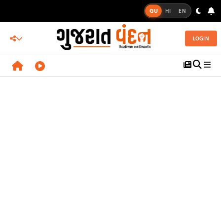
GU
HI
EN
LOGIN