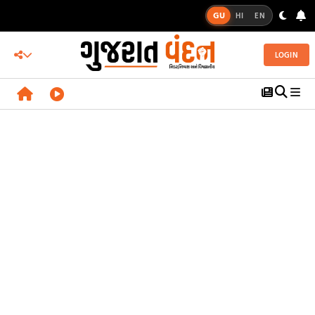
GU
HI
EN
LOGIN