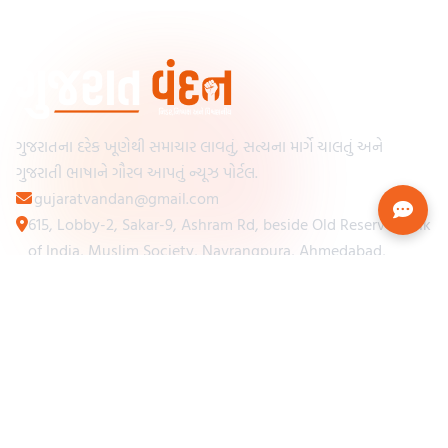
ગુજરાતના દરેક ખૂણેથી સમાચાર લાવતું, સત્યના માર્ગે ચાલતું અને
ગુજરાતી ભાષાને ગૌરવ આપતું ન્યૂઝ પોર્ટલ.
gujaratvandan@gmail.com
615, Lobby-2, Sakar-9, Ashram Rd, beside Old Reserve Bank
of India, Muslim Society, Navrangpura, Ahmedabad,
Gujarat 380009
Categories
Other Links
Loading...
અમારા વિશે
Loading...
ન્યૂઝપેપર
Loading...
સંપર્ક કરો
Loading...
શરતો અને નિયમો