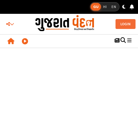
GU
HI
EN
LOGIN