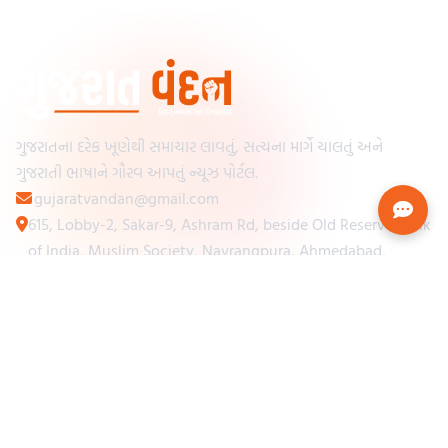
ગુજરાતના દરેક ખૂણેથી સમાચાર લાવતું, સત્યના માર્ગે ચાલતું અને
ગુજરાતી ભાષાને ગૌરવ આપતું ન્યૂઝ પોર્ટલ.
gujaratvandan@gmail.com
615, Lobby-2, Sakar-9, Ashram Rd, beside Old Reserve Bank
of India, Muslim Society, Navrangpura, Ahmedabad,
Gujarat 380009
Categories
Other Links
Loading...
અમારા વિશે
Loading...
ન્યૂઝપેપર
Loading...
સંપર્ક કરો
Loading...
શરતો અને નિયમો