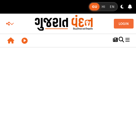
GU
HI
EN
LOGIN