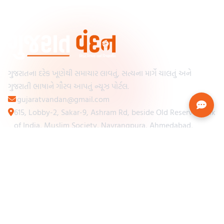
ગુજરાતના દરેક ખૂણેથી સમાચાર લાવતું, સત્યના માર્ગે ચાલતું અને
ગુજરાતી ભાષાને ગૌરવ આપતું ન્યૂઝ પોર્ટલ.
gujaratvandan@gmail.com
615, Lobby-2, Sakar-9, Ashram Rd, beside Old Reserve Bank
of India, Muslim Society, Navrangpura, Ahmedabad,
Gujarat 380009
Categories
Other Links
Loading...
અમારા વિશે
Loading...
ન્યૂઝપેપર
Loading...
સંપર્ક કરો
Loading...
શરતો અને નિયમો